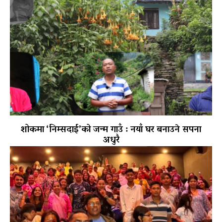
शोकमा ‘निम्सदाई’को जन्म गाउँ : नयाँ घर बनाउने सपना
अधुरै