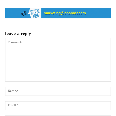
leave a reply
Comment:
Na
Ema