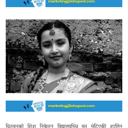
चितवनको शिशु निकेतन विद्यालयभित्र मृत भेटिएकी शालिन