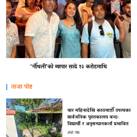
‘गौँथली’को व्यापार साढे १३ करोडमाथि
ताजा पोष्ट
चार महिनादेखि काठमाडौँ उपत्यका
सार्वजनिक पुस्तकालय बन्द:
विद्यार्थी र अनुसन्धानकर्ता प्रभावित
ओहो पोष्ट