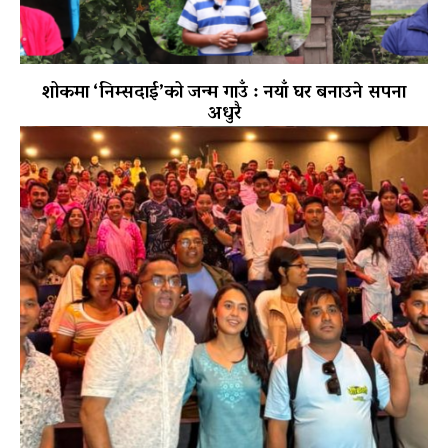
शोकमा ‘निम्सदाई’को जन्म गाउँ : नयाँ घर बनाउने सपना
अधुरै