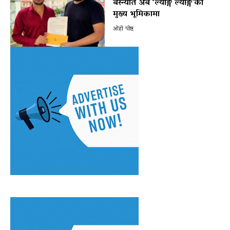
बस्न्यात अब ‘ल्याङ्ग ल्याङ्ग’को
मुख्य भूमिकामा
ओहो पोष्ट