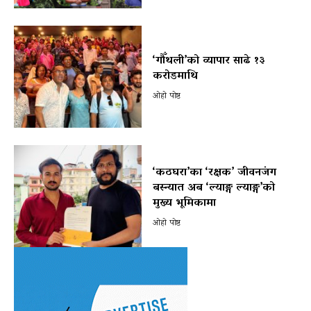
‘गौँथली’को व्यापार साढे १३
करोडमाथि
ओहो पोष्ट
‘कठघरा’का ‘रक्षक’ जीवनजंग
बस्न्यात अब ‘ल्याङ्ग ल्याङ्ग’को
मुख्य भूमिकामा
ओहो पोष्ट