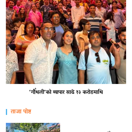
‘गौँथली’को व्यापार साढे १३ करोडमाथि
ताजा पोष्ट