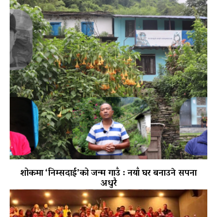
शोकमा ‘निम्सदाई’को जन्म गाउँ : नयाँ घर बनाउने सपना
अधुरै