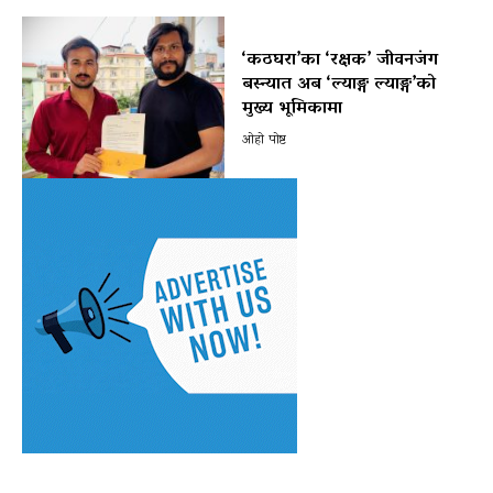
‘कठघरा’का ‘रक्षक’ जीवनजंग
बस्न्यात अब ‘ल्याङ्ग ल्याङ्ग’को
मुख्य भूमिकामा
ओहो पोष्ट