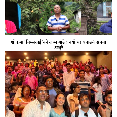
शोकमा ‘निम्सदाई’को जन्म गाउँ : नयाँ घर बनाउने सपना
अधुरै