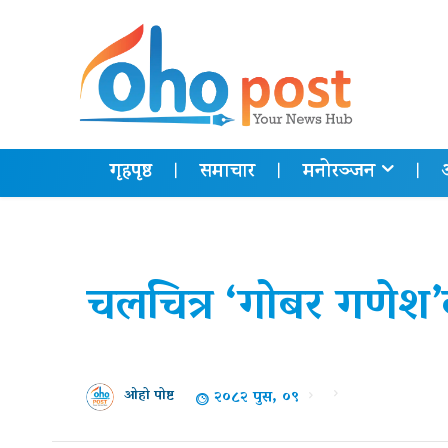
गृहपृष्ठ
समाचार
मनोरञ्जन
चलचित्र ‘गोबर गणेश’
२०८२ पुस, ०९
ओहो पोष्ट