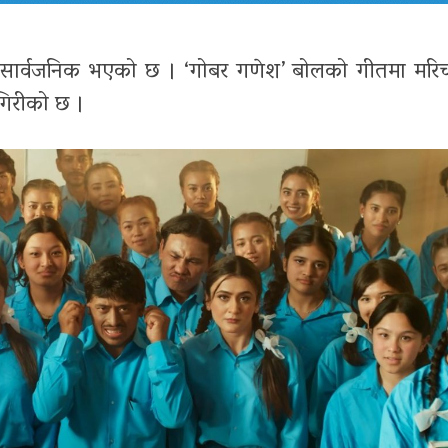
 सार्वजनिक भएको छ । ‘गोबर गणेश’ बोलको गीतमा मरिचमान
 गिरीको छ ।