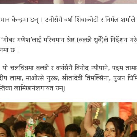
ान केन्द्रमा छन् । उनीसँगै वर्षा शिवाकोटी र निर्मल शर्माले 
ोबर गणेश’लाई मरिचमान श्रेष्ठ (बल्छी धुर्बे)ले निर्देशन गर
सनमा छ ।
को यो चलचित्रमा बल्छी र वर्षासँगै विनोद न्यौपाने, पदम तामा
दीप लामा, माओत्से गुरुङ, सीतादेवी तिमल्सिना, पुजन घिमिर
वस्तिका लामिछानेलगायत छन्।