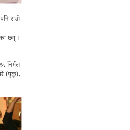
पनि राम्रो
ेका छन् ।
ङ, निर्मल
े (पुकु),