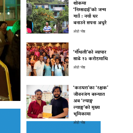
शोकमा
‘निम्सदाई’को जन्म
गाउँ : नयाँ घर
बनाउने सपना अधुरै
ओहो पोष्ट
‘गौँथली’को व्यापार
साढे १३ करोडमाथि
ओहो पोष्ट
‘कठघरा’का ‘रक्षक’
जीवनजंग बस्न्यात
अब ‘ल्याङ्ग
ल्याङ्ग’को मुख्य
भूमिकामा
ओहो पोष्ट