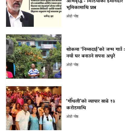
अभिवृद्धि ः मिडियाको इमानदार
भूमिकामाथि प्रश्न
ओहो पोष्ट
शोकमा ‘निम्सदाई’को जन्म गाउँ :
नयाँ घर बनाउने सपना अधुरै
ओहो पोष्ट
‘गौँथली’को व्यापार साढे १३
करोडमाथि
ओहो पोष्ट