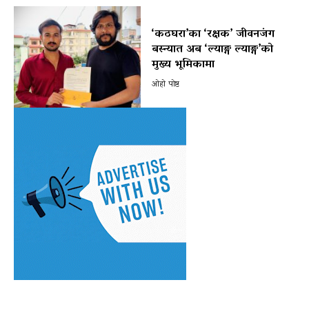
‘कठघरा’का ‘रक्षक’ जीवनजंग
बस्न्यात अब ‘ल्याङ्ग ल्याङ्ग’को
मुख्य भूमिकामा
ओहो पोष्ट