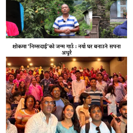
शोकमा ‘निम्सदाई’को जन्म गाउँ : नयाँ घर बनाउने सपना
अधुरै