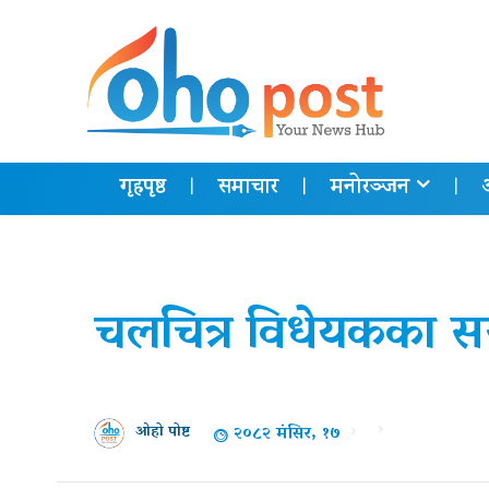
गृहपृष्ठ
समाचार
मनोरञ्जन
चलचित्र विधेयकका सन्द
२०८२ मंसिर, १७
ओहो पोष्ट