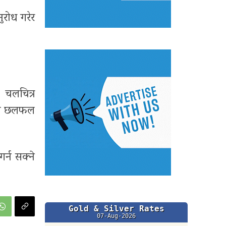
ुरोध गरेर
 चलचित्र
 यो छलफल
र्न सक्ने