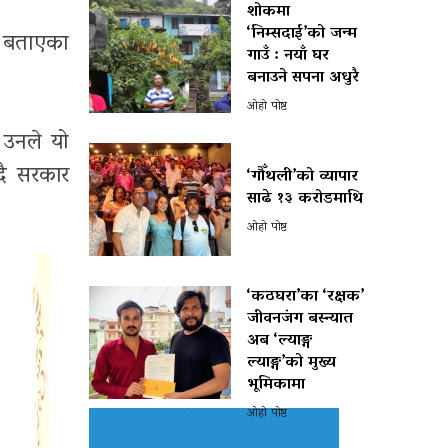
शोकमा
‘निम्सदाई’को जन्म
को बताएका
गाउँ : नयाँ घर
बनाउने सपना अधुरै
ओहो पोष्ट
उनले यो
दै सरकार
‘गौँथली’को व्यापार
साढे १३ करोडमाथि
ओहो पोष्ट
‘कठघरा’का ‘रक्षक’
जीवनजंग बस्न्यात
अब ‘ल्याङ्ग
ल्याङ्ग’को मुख्य
भूमिकामा
ओहो पोष्ट