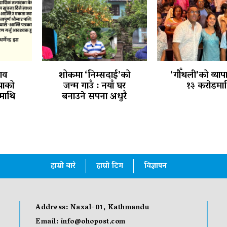
ाव
शोकमा ‘निम्सदाई’को
‘गौँथली’को व्याप
ियाको
जन्म गाउँ : नयाँ घर
१३ करोडमा
माथि
बनाउने सपना अधुरै
हाम्रो बारे
हाम्रो टिम
विज्ञापन
Address: Naxal-01, Kathmandu
Email:
info@ohopost.com