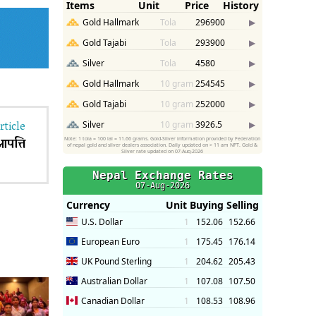
rticle
आपत्ति