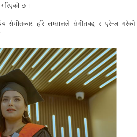
क गरिएको छ ।
रिय संगीतकार हरि लम्सालले संगीतबद्द र एरेन्ज गरेक
ो ।