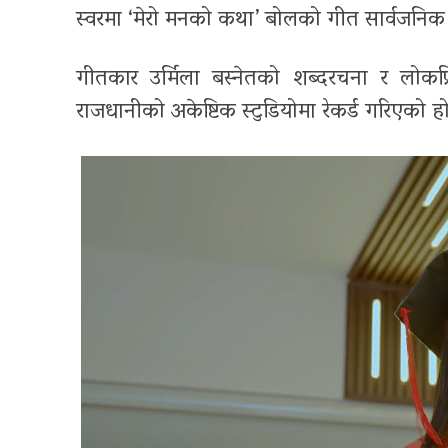
स्वरमा ‘मेरो मनको कथा’ बोलको गीत सार्वजनि
गीतकार उर्मिला बस्नेतको शब्दरचना र लोकप्
राजधानीको अकेष्टिक स्टुडियोमा रेकर्ड गरिएको ह