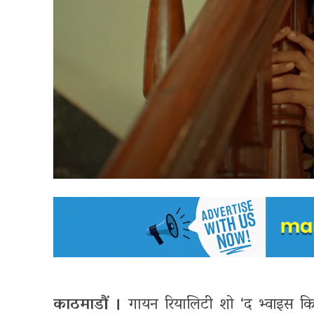
काठमाडौं ।
गायन रियालिटी शो ‘द भ्वाइस किड