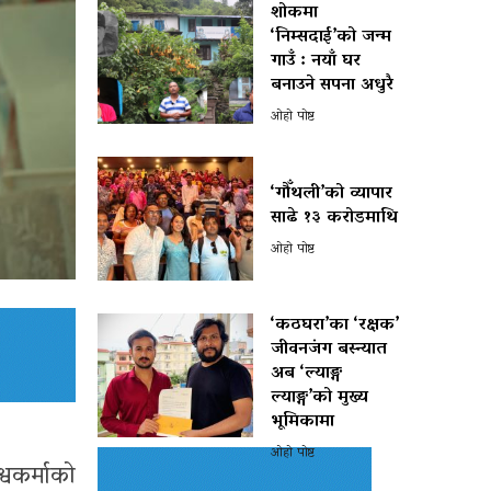
शोकमा
‘निम्सदाई’को जन्म
गाउँ : नयाँ घर
बनाउने सपना अधुरै
ओहो पोष्ट
‘गौँथली’को व्यापार
साढे १३ करोडमाथि
ओहो पोष्ट
‘कठघरा’का ‘रक्षक’
जीवनजंग बस्न्यात
अब ‘ल्याङ्ग
ल्याङ्ग’को मुख्य
भूमिकामा
ओहो पोष्ट
वकर्माको