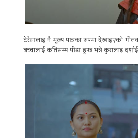
टेरेसालाइ नै मूख्य पात्रका रूपमा देखाइएको ग
बच्चालाई कतिसम्म पीडा हुन्छ भन्ने कुरालाइ दर्श