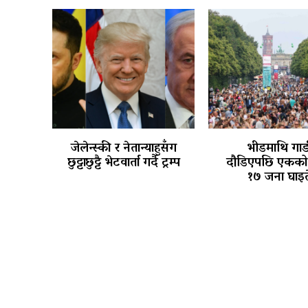
जेलेन्स्की र नेतान्याहुसँग
भीडमाथि गाड
छुट्टाछुट्टै भेटवार्ता गर्दै ट्रम्प
दौडिएपछि एकको मृ
१७ जना घाइत