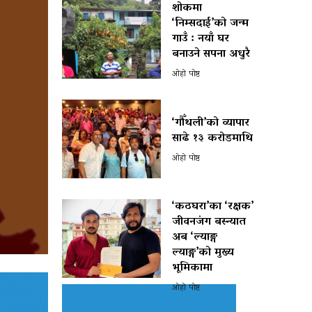
शोकमा
‘निम्सदाई’को जन्म
गाउँ : नयाँ घर
बनाउने सपना अधुरै
ओहो पोष्ट
‘गौँथली’को व्यापार
साढे १३ करोडमाथि
ओहो पोष्ट
‘कठघरा’का ‘रक्षक’
जीवनजंग बस्न्यात
अब ‘ल्याङ्ग
ल्याङ्ग’को मुख्य
भूमिकामा
ओहो पोष्ट