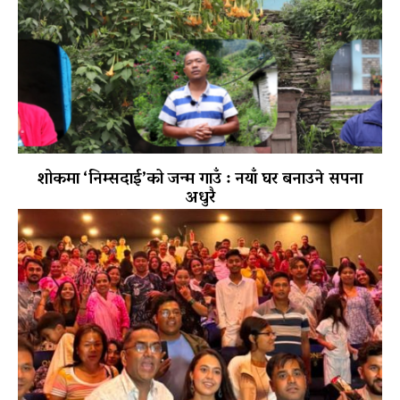
शोकमा ‘निम्सदाई’को जन्म गाउँ : नयाँ घर बनाउने सपना
अधुरै