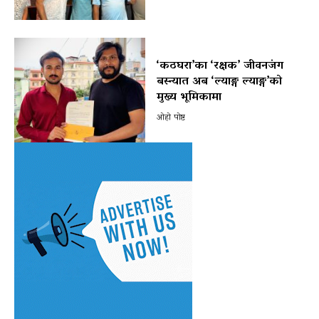
‘कठघरा’का ‘रक्षक’ जीवनजंग
बस्न्यात अब ‘ल्याङ्ग ल्याङ्ग’को
मुख्य भूमिकामा
ओहो पोष्ट