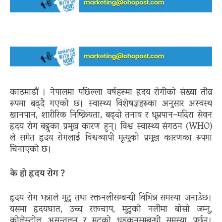
काठमाडौं । नेपालमा पछिल्ला वर्षहरूमा हृदय रोगीको संख्या तीव्र
रूपमा बढ्दै गएको छ। स्वास्थ्य विशेषज्ञहरूका अनुसार अस्वस्थ
खानपान, शारीरिक निष्क्रियता, बढ्दो तनाव र धूम्रपान–मदिरा सेवन
हृदय रोग बढ्नुका प्रमुख कारण हुन्। विश्व स्वास्थ्य संगठन (WHO)
ले समेत हृदय रोगलाई विश्वव्यापी मृत्युको प्रमुख कारणका रूपमा
चिनाएको छ।
के हो हृदय रोग ?
हृदय रोग भन्नाले मुटु तथा रक्तनलीसम्बन्धी विभिन्न समस्या जनाउँछ।
यसमा हृदयघात, उच्च रक्तचाप, मुटुको नलीमा बोसो जम्नु,
कोलेस्ट्रोल असन्तुलन र मुटुको धड्कनसम्बन्धी समस्या पर्छन्।