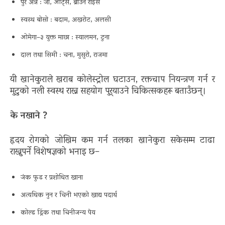
पुरै अन्न : जौ, ओट्स, ब्राउन राइस
स्वस्थ बोसो : बदाम, अखरोट, अलसी
ओमेगा–३ युक्त माछा : स्यालमन, टुना
दाल तथा सिमी : चना, मुसुरो, राजमा
यी खानेकुराले खराब कोलेस्ट्रोल घटाउन, रक्तचाप नियन्त्रण गर्न र
मुटुको नली स्वस्थ राख्न सहयोग पुर्‍याउने चिकित्सकहरू बताउँछन्।
के नखाने ?
हृदय रोगको जोखिम कम गर्न तलका खानेकुरा सकेसम्म टाढा
राख्नुपर्ने विशेषज्ञको भनाइ छ–
जंक फुड र प्रशोधित खाना
अत्यधिक नुन र चिनी भएको खाद्य पदार्थ
कोल्ड ड्रिंक तथा चिनीजन्य पेय