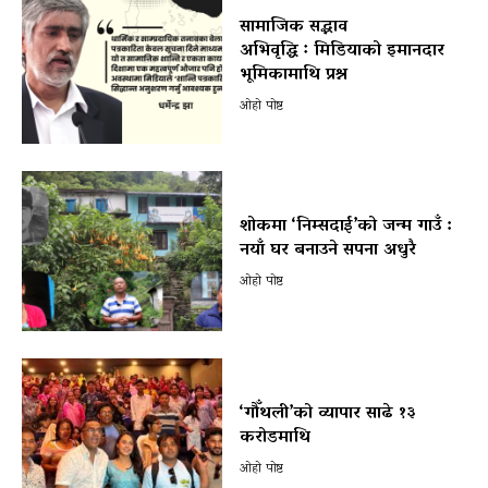
सामाजिक सद्भाव
अभिवृद्धि ः मिडियाको इमानदार
भूमिकामाथि प्रश्न
ओहो पोष्ट
शोकमा ‘निम्सदाई’को जन्म गाउँ :
नयाँ घर बनाउने सपना अधुरै
ओहो पोष्ट
‘गौँथली’को व्यापार साढे १३
करोडमाथि
ओहो पोष्ट