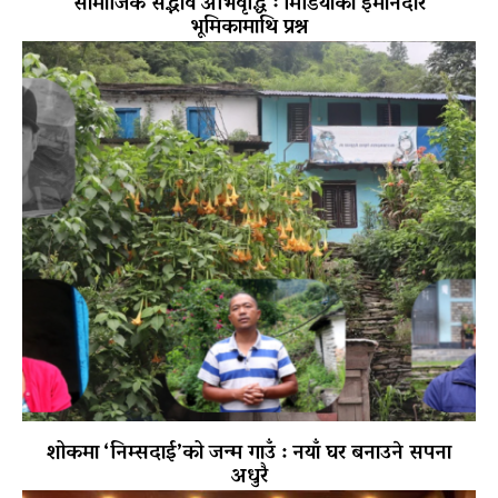
सामाजिक सद्भाव अभिवृद्धि ः मिडियाको इमानदार
भूमिकामाथि प्रश्न
शोकमा ‘निम्सदाई’को जन्म गाउँ : नयाँ घर बनाउने सपना
अधुरै