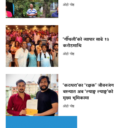
ओहो पोष्ट
‘गौँथली’को व्यापार साढे १३
करोडमाथि
ओहो पोष्ट
‘कठघरा’का ‘रक्षक’ जीवनजंग
बस्न्यात अब ‘ल्याङ्ग ल्याङ्ग’को
मुख्य भूमिकामा
ओहो पोष्ट