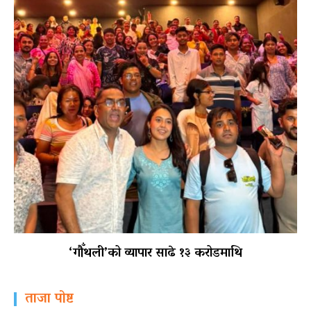
‘गौँथली’को व्यापार साढे १३ करोडमाथि
ताजा पोष्ट