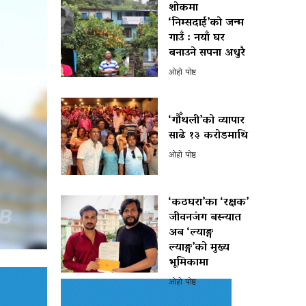
शोकमा
‘निम्सदाई’को जन्म
गाउँ : नयाँ घर
बनाउने सपना अधुरै
ओहो पोष्ट
‘गौँथली’को व्यापार
साढे १३ करोडमाथि
ओहो पोष्ट
‘कठघरा’का ‘रक्षक’
जीवनजंग बस्न्यात
अब ‘ल्याङ्ग
ल्याङ्ग’को मुख्य
भूमिकामा
ओहो पोष्ट