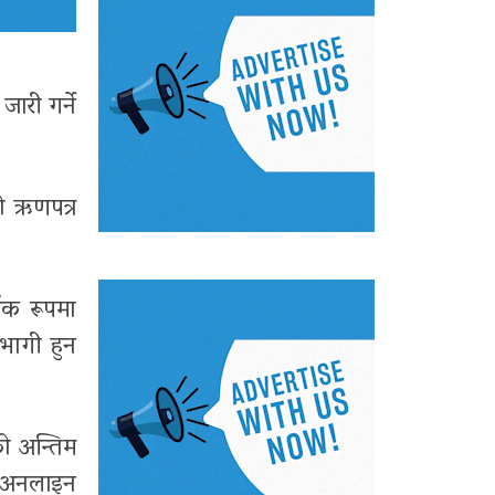
ारी गर्ने
को ऋणपत्र
षिक रूपमा
हभागी हुन
ो अन्तिम
जे अनलाइन