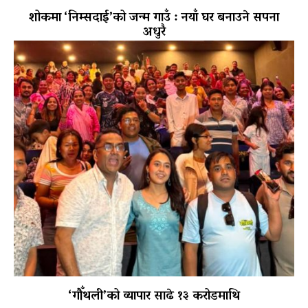
शोकमा ‘निम्सदाई’को जन्म गाउँ : नयाँ घर बनाउने सपना
अधुरै
‘गौँथली’को व्यापार साढे १३ करोडमाथि