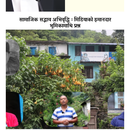
सामाजिक सद्भाव अभिवृद्धि ः मिडियाको इमानदार
भूमिकामाथि प्रश्न