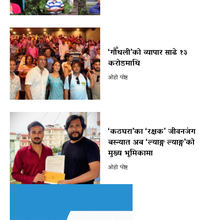
‘गौँथली’को व्यापार साढे १३
करोडमाथि
ओहो पोष्ट
‘कठघरा’का ‘रक्षक’ जीवनजंग
बस्न्यात अब ‘ल्याङ्ग ल्याङ्ग’को
मुख्य भूमिकामा
ओहो पोष्ट