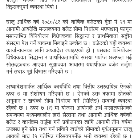
प्रस्तुत भएको सात दिनभित्र सांसदहरुले सुझाव सरकारलाई
दिइसक्नुपर्ने व्यवस्था थियो ।
चालु आर्थिक वर्ष २०८०/८१ को वार्षिक बजेटको बुँदा नं २९ मा
आगामी आवदेखि मन्त्रालयगत बजेट सीमा निर्धारण भएपश्चात् फागुन
मसान्तभित्र विनियोजन विधेयकका सिद्धान्त र प्राथमिकता सङ्घीय
संसदमा पेश गर्ने व्यवस्था मिलाइने उल्लेख छ । बजेटको यही व्यवस्था
कार्यान्वयनका लागि अध्यादेश ल्याइएको हो । यसबाट विनियोजन
विधेयकका सिद्धान्त र प्राथमिकतामाथि संसद्मा पर्याप्त छलफल भई
सांसदहरुबाट आएका सुझावका आधारमा यथार्थपरक बजेट तर्जुमा
गर्न सघाउ पुग्ने विश्वास गरिएको छ ।
अध्यादेशमार्फत आर्थिक कार्यविधि तथा वित्तीय उत्तरदायित्व ऐनको
दफा ७ मा संशोधन गरिएको छ । ऐनको उक्त दफामा स्रोतको
अनुमान र खर्चको सीमा निर्धारण गर्ने (सिलिङ) सम्बन्धी व्यवस्था
रहेको छ । दफा ७ (१) मा योजना आयोगले अर्थ मन्त्रालयसँगको
समन्वयमा मध्यमकालीन खर्च संरचना तथा आगामी आर्थिक वर्षको
बजेट र कार्यक्रम तर्जुमा गर्ने प्रयोजनका लागि आगामी तीन वर्षमा
उपलब्ध हुने स्रोत तथा गर्न सकिने खर्चको सीमाको पूर्वअनुमान चालु
आवको माघ १५ गतेभित्र गरिसक्नुपर्नेछ भनी व्यवस्था रहेको छ ।