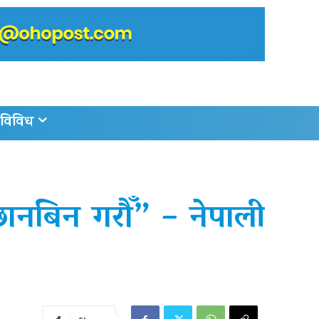
विविध
ष छानबिन गरौँ” – नेपाली