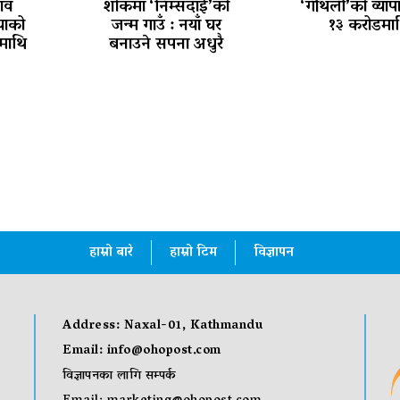
ाव
शोकमा ‘निम्सदाई’को
‘गौँथली’को व्याप
ियाको
जन्म गाउँ : नयाँ घर
१३ करोडमा
माथि
बनाउने सपना अधुरै
हाम्रो बारे
हाम्रो टिम
विज्ञापन
Address: Naxal-01, Kathmandu
Email:
info@ohopost.com
विज्ञापनका लागि सम्पर्क