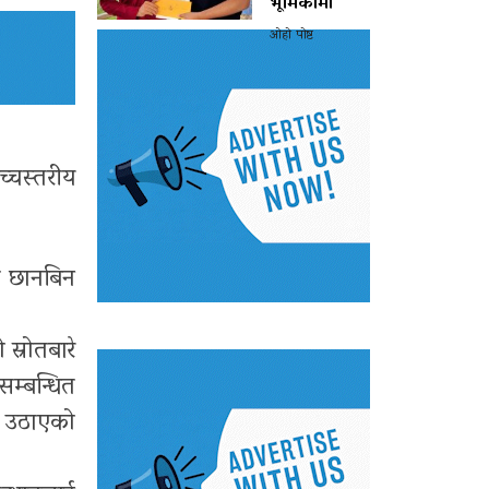
भूमिकामा
ओहो पोष्ट
च्चस्तरीय
रित छानबिन
स्रोतबारे
सम्बन्धित
्न उठाएको