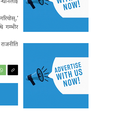
सन्धानलाई
 गरियोस्,’
ि गम्भीर
 राजनीति