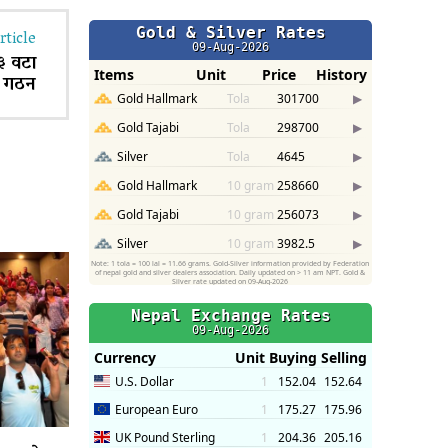
rticle
३ वटा
ि गठन