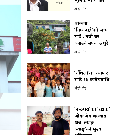
भूमिकामाथि प्रश्न
ओहो पोष्ट
शोकमा
‘निम्सदाई’को जन्म
गाउँ : नयाँ घर
बनाउने सपना अधुरै
ओहो पोष्ट
‘गौँथली’को व्यापार
साढे १३ करोडमाथि
ओहो पोष्ट
‘कठघरा’का ‘रक्षक’
जीवनजंग बस्न्यात
अब ‘ल्याङ्ग
ल्याङ्ग’को मुख्य