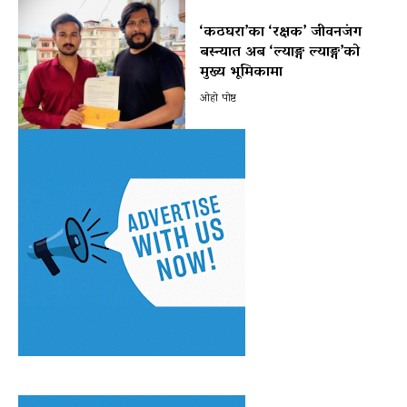
‘कठघरा’का ‘रक्षक’ जीवनजंग
बस्न्यात अब ‘ल्याङ्ग ल्याङ्ग’को
मुख्य भूमिकामा
ओहो पोष्ट