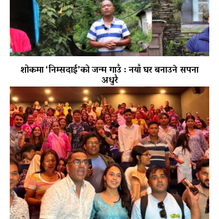
शोकमा ‘निम्सदाई’को जन्म गाउँ : नयाँ घर बनाउने सपना
अधुरै