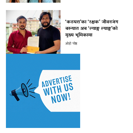
‘कठघरा’का ‘रक्षक’ जीवनजंग
बस्न्यात अब ‘ल्याङ्ग ल्याङ्ग’को
मुख्य भूमिकामा
ओहो पोष्ट