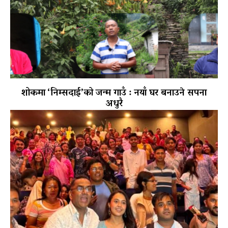
शोकमा ‘निम्सदाई’को जन्म गाउँ : नयाँ घर बनाउने सपना
अधुरै