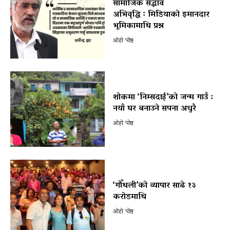
सामाजिक सद्भाव
अभिवृद्धि ः मिडियाको इमानदार
भूमिकामाथि प्रश्न
ओहो पोष्ट
शोकमा ‘निम्सदाई’को जन्म गाउँ :
नयाँ घर बनाउने सपना अधुरै
ओहो पोष्ट
‘गौँथली’को व्यापार साढे १३
करोडमाथि
ओहो पोष्ट